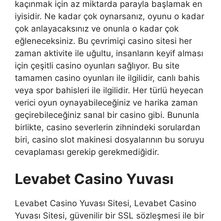
kaçınmak için az miktarda parayla başlamak en
iyisidir. Ne kadar çok oynarsanız, oyunu o kadar
çok anlayacaksınız ve onunla o kadar çok
eğleneceksiniz. Bu çevrimiçi casino sitesi her
zaman aktivite ile uğultu, insanların keyif alması
için çeşitli casino oyunları sağlıyor. Bu site
tamamen casino oyunları ile ilgilidir, canlı bahis
veya spor bahisleri ile ilgilidir. Her türlü heyecan
verici oyun oynayabileceğiniz ve harika zaman
geçirebileceğiniz sanal bir casino gibi. Bununla
birlikte, casino severlerin zihnindeki sorulardan
biri, casino slot makinesi dosyalarının bu soruyu
cevaplaması gerekip gerekmediğidir.
Levabet Casino Yuvası
Levabet Casino Yuvası Sitesi, Levabet Casino
Yuvası Sitesi, güvenilir bir SSL sözleşmesi ile bir