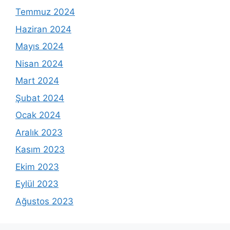
Temmuz 2024
Haziran 2024
Mayıs 2024
Nisan 2024
Mart 2024
Şubat 2024
Ocak 2024
Aralık 2023
Kasım 2023
Ekim 2023
Eylül 2023
Ağustos 2023