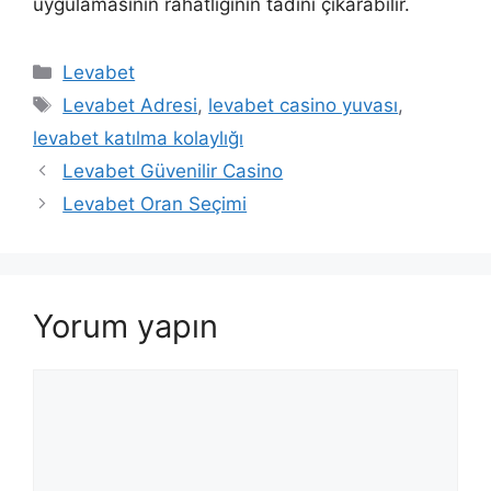
uygulamasının rahatlığının tadını çıkarabilir.
Kategoriler
Levabet
Etiketler
Levabet Adresi
,
levabet casino yuvası
,
levabet katılma kolaylığı
Levabet Güvenilir Casino
Levabet Oran Seçimi
Yorum yapın
Yorum