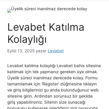
Levabet Katılma
Kolaylığı
Eylül 13, 2025
yazar
Levabet
Levabet katılma kolaylığı Levabet bahis sitesine
katılmak için tek yapmanız gereken üye olmak.
Üyelik süreci inanılmaz derecede kolay. Formu
tamamlamak için ‘Register’ düğmesine tıklayın
ve giriş bilgilerinizi şu anda bulunduğunuz web
sitesine girin. Ardından sorunsuz bir şekilde
giriş yapabilirsiniz. Sitenin size sunacağı
bonusunu kullanarak istediğiniz slot oyununda