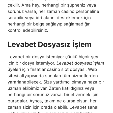
çekilir. Ama hey, herhangi bir şüpheniz veya
sorunuz varsa, her zaman casino personeline
sorabilir veya iddialarını desteklemek için
herhangi bir belge sağlayıp sağlamadığını
kontrol edebilirsiniz.
Levabet Dosyasız İşlem
Levabet bir dosya istemiyor çünkü hiçbir şey
için bir dosya istemiyor.
Levabet dosyasız i̇şlem
üyeleri için fırsatlar casino slot dosyası, Web
sitesi altyapısında sunulan tüm hizmetlerden
yararlanabilecek. Size yardımcı olmaya hazır bir
uzman ekibimiz var. Zaten katıldığınız veya
herhangi bir sorunuz varsa, bir el vermek için
buradalar. Ayrıca, takım ne olursa olsun, her
zaman sizin için orada olabilir. Levabet sanal