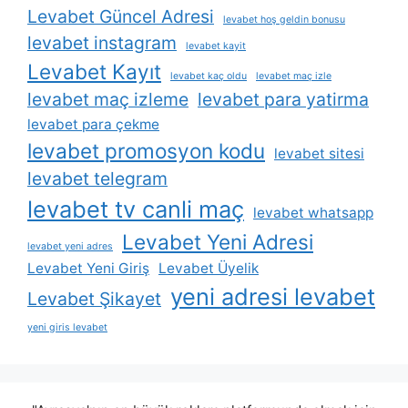
Levabet Güncel Adresi
levabet hoş geldin bonusu
levabet instagram
levabet kayit
Levabet Kayıt
levabet kaç oldu
levabet maç izle
levabet maç izleme
levabet para yatirma
levabet para çekme
levabet promosyon kodu
levabet sitesi
levabet telegram
levabet tv canli maç
levabet whatsapp
Levabet Yeni Adresi
levabet yeni adres
Levabet Yeni Giriş
Levabet Üyelik
yeni adresi levabet
Levabet Şikayet
yeni giris levabet