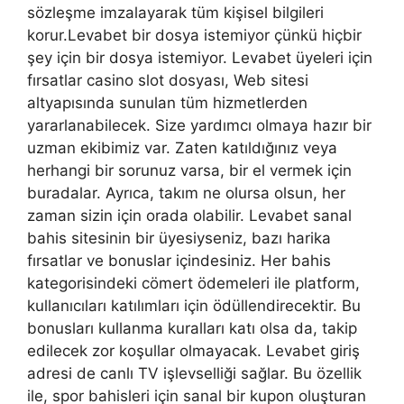
sözleşme imzalayarak tüm kişisel bilgileri
korur.Levabet bir dosya istemiyor çünkü hiçbir
şey için bir dosya istemiyor. Levabet üyeleri için
fırsatlar casino slot dosyası, Web sitesi
altyapısında sunulan tüm hizmetlerden
yararlanabilecek. Size yardımcı olmaya hazır bir
uzman ekibimiz var. Zaten katıldığınız veya
herhangi bir sorunuz varsa, bir el vermek için
buradalar. Ayrıca, takım ne olursa olsun, her
zaman sizin için orada olabilir. Levabet sanal
bahis sitesinin bir üyesiyseniz, bazı harika
fırsatlar ve bonuslar içindesiniz. Her bahis
kategorisindeki cömert ödemeleri ile platform,
kullanıcıları katılımları için ödüllendirecektir. Bu
bonusları kullanma kuralları katı olsa da, takip
edilecek zor koşullar olmayacak. Levabet giriş
adresi de canlı TV işlevselliği sağlar. Bu özellik
ile, spor bahisleri için sanal bir kupon oluşturan