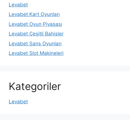
Levabet
Levabet Kart Oyunları
Levabet Oyun Piyasası
Levabet Çeşitli Bahisler
Levabet Şans Oyunları
Levabet Slot Makineleri
Kategoriler
Levabet