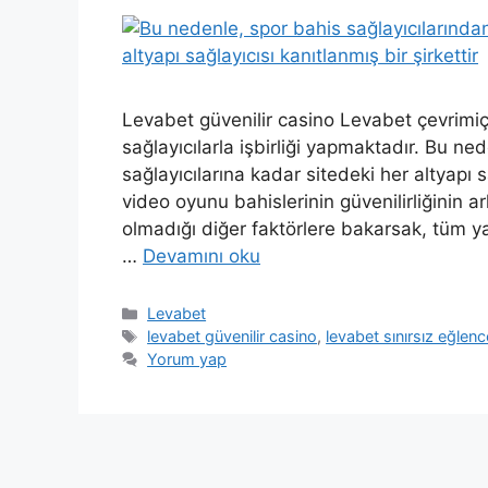
Levabet güvenilir casino Levabet çevrimiçi
sağlayıcılarla işbirliği yapmaktadır. Bu ne
sağlayıcılarına kadar sitedeki her altyapı s
video oyunu bahislerinin güvenilirliğinin ar
olmadığı diğer faktörlere bakarsak, tüm ya
…
Devamını oku
Kategoriler
Levabet
Etiketler
levabet güvenilir casino
,
levabet sınırsız eğlenc
Yorum yap