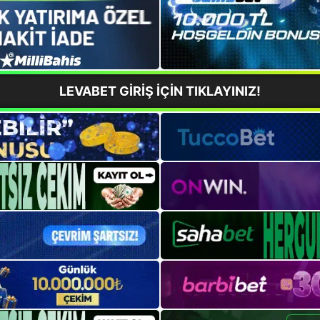
LEVABET GİRİŞ İÇİN TIKLAYINIZ!