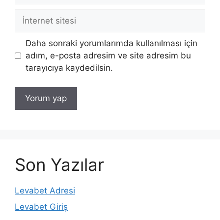
İnternet
sitesi
Daha sonraki yorumlarımda kullanılması için
adım, e-posta adresim ve site adresim bu
tarayıcıya kaydedilsin.
Son Yazılar
Levabet Adresi
Levabet Giriş