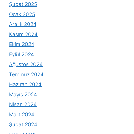
Şubat 2025
Ocak 2025
Aralık 2024
Kasım 2024
Ekim 2024
Eylül 2024
Ağustos 2024
Temmuz 2024
Haziran 2024
Mayıs 2024
Nisan 2024
Mart 2024
Şubat 2024