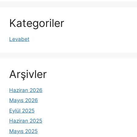
Kategoriler
Levabet
Arşivler
Haziran 2026
Mayıs 2026
Eylül 2025
Haziran 2025
Mayıs 2025