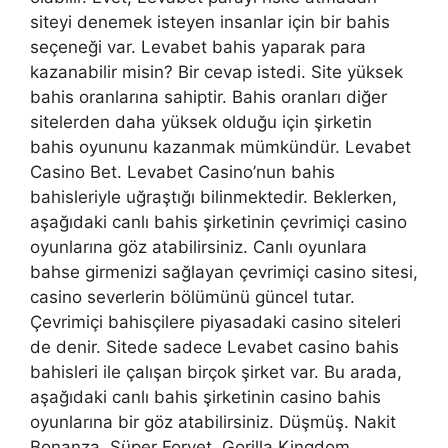
siteyi denemek isteyen insanlar için bir bahis
seçeneği var. Levabet bahis yaparak para
kazanabilir misin? Bir cevap istedi. Site yüksek
bahis oranlarına sahiptir. Bahis oranları diğer
sitelerden daha yüksek olduğu için şirketin
bahis oyununu kazanmak mümkündür. Levabet
Casino Bet. Levabet Casino’nun bahis
bahisleriyle uğraştığı bilinmektedir. Beklerken,
aşağıdaki canlı bahis şirketinin çevrimiçi casino
oyunlarına göz atabilirsiniz. Canlı oyunlara
bahse girmenizi sağlayan çevrimiçi casino sitesi,
casino severlerin bölümünü güncel tutar.
Çevrimiçi bahisçilere piyasadaki casino siteleri
de denir. Sitede sadece Levabet casino bahis
bahisleri ile çalışan birçok şirket var. Bu arada,
aşağıdaki canlı bahis şirketinin casino bahis
oyunlarına bir göz atabilirsiniz. Düşmüş. Nakit
Bonanza. Süper Forvet. Gorilla Kingdom.