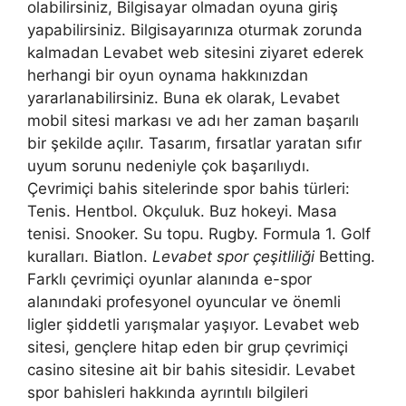
olabilirsiniz, Bilgisayar olmadan oyuna giriş
yapabilirsiniz. Bilgisayarınıza oturmak zorunda
kalmadan Levabet web sitesini ziyaret ederek
herhangi bir oyun oynama hakkınızdan
yararlanabilirsiniz. Buna ek olarak, Levabet
mobil sitesi markası ve adı her zaman başarılı
bir şekilde açılır. Tasarım, fırsatlar yaratan sıfır
uyum sorunu nedeniyle çok başarılıydı.
Çevrimiçi bahis sitelerinde spor bahis türleri:
Tenis. Hentbol. Okçuluk. Buz hokeyi. Masa
tenisi. Snooker. Su topu. Rugby. Formula 1. Golf
kuralları. Biatlon.
Levabet spor çeşitliliği
Betting.
Farklı çevrimiçi oyunlar alanında e-spor
alanındaki profesyonel oyuncular ve önemli
ligler şiddetli yarışmalar yaşıyor. Levabet web
sitesi, gençlere hitap eden bir grup çevrimiçi
casino sitesine ait bir bahis sitesidir. Levabet
spor bahisleri hakkında ayrıntılı bilgileri