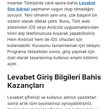
insanlar Türkiye’de canlı spora bahis
Levabet
Son Adresi
yapmanın uygun olup olmadığını
soruyor. Yeni olmanın yanı sıra, çok başarılı bir
sistem olarak dikkat çekti. Bunu, Türk web
sitesinden iOS veya Android uygulamalarından
birini alıp telefonunuza koyarak yapabilirsiniz.
Hem Android hem de iOS cihazları için
kullanılabilir. Kurulumu tamamlamak için tıklayın.
Programa tıkladıktan sonra, giriş yapmak için
özel olarak tasarlanmış kullanıcı erişim bölümü
açılır.
Levabet Giriş Bilgileri Bahis
Kazançları
Levabet şifrenizi ve kullanıcı adınızı yazdıktan
sonra artık tüm oyunlarınızı oynayabilirsiniz.