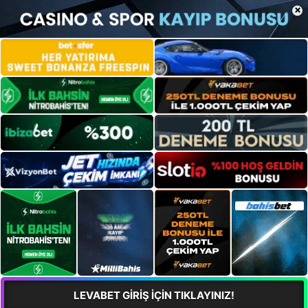
×
LEVABET GİRİŞ İÇİN TIKLAYINIZ!