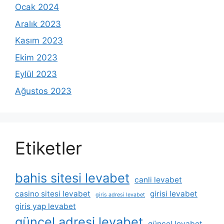
Ocak 2024
Aralık 2023
Kasım 2023
Ekim 2023
Eylül 2023
Ağustos 2023
Etiketler
bahis sitesi levabet
canli levabet
casino sitesi levabet
girisi levabet
giris adresi levabet
giris yap levabet
güncel adresi levabet
güncel levabet