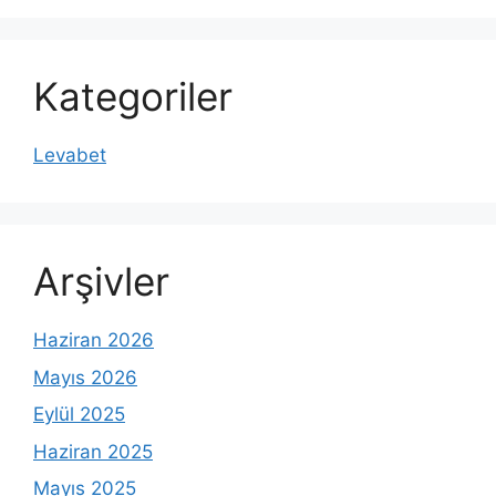
Kategoriler
Levabet
Arşivler
Haziran 2026
Mayıs 2026
Eylül 2025
Haziran 2025
Mayıs 2025