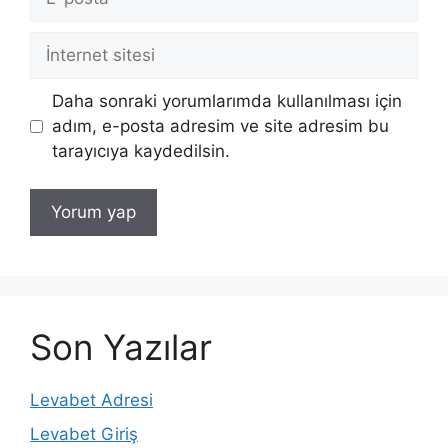
posta
İnternet
sitesi
Daha sonraki yorumlarımda kullanılması için
adım, e-posta adresim ve site adresim bu
tarayıcıya kaydedilsin.
Son Yazılar
Levabet Adresi
Levabet Giriş