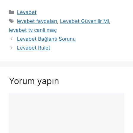
Kategoriler
Levabet
Etiketler
levabet faydaları
,
Levabet Güvenilir Mi
,
levabet tv canli maç
Levabet Bağlantı Sorunu
Levabet Rulet
Yorum yapın
Yorum