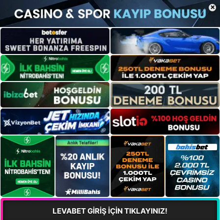
×
LEVABET GİRİŞ İÇİN TIKLAYINIZ!