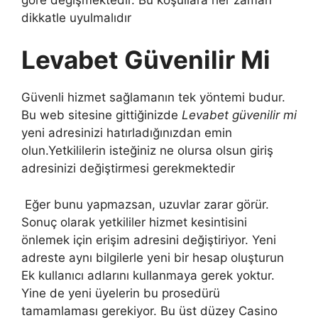
dikkatle uyulmalıdır
Levabet Güvenilir Mi
Güvenli hizmet sağlamanın tek yöntemi budur.
Bu web sitesine gittiğinizde
Levabet güvenilir mi
yeni adresinizi hatırladığınızdan emin
olun.Yetkililerin isteğiniz ne olursa olsun giriş
adresinizi değiştirmesi gerekmektedir
Eğer bunu yapmazsan, uzuvlar zarar görür.
Sonuç olarak yetkililer hizmet kesintisini
önlemek için erişim adresini değiştiriyor. Yeni
adreste aynı bilgilerle yeni bir hesap oluşturun
Ek kullanıcı adlarını kullanmaya gerek yoktur.
Yine de yeni üyelerin bu prosedürü
tamamlaması gerekiyor. Bu üst düzey Casino