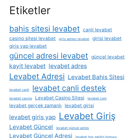
Etiketler
bahis sitesi levabet
canli levabet
casino sitesi levabet
girisi levabet
giris adresi levabet
giris yap levabet
güncel adresi levabet
güncel levabet
kayit levabet
levabet adres
Levabet Adresi
Levabet Bahis Sitesi
levabet canli destek
levabet canli
Levabet Casino Sitesi
levabet casino
levabet com
levabet gerçek zamanlı
levabet girisi
Levabet Giriş
levabet giris yap
Levabet Güncel
levabet güncel adres
Levabet Güncel Adresi
levabet hoş geldin bonusu