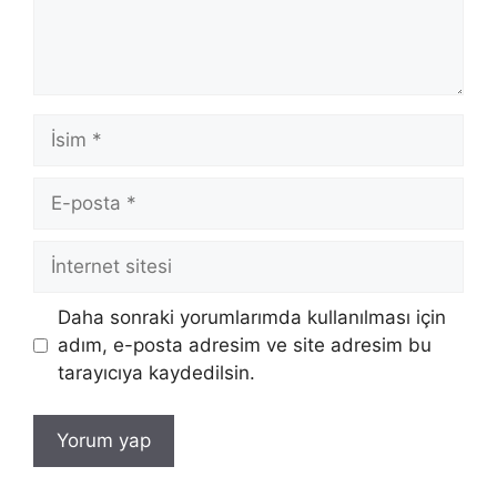
İsim
E-
posta
İnternet
sitesi
Daha sonraki yorumlarımda kullanılması için
adım, e-posta adresim ve site adresim bu
tarayıcıya kaydedilsin.