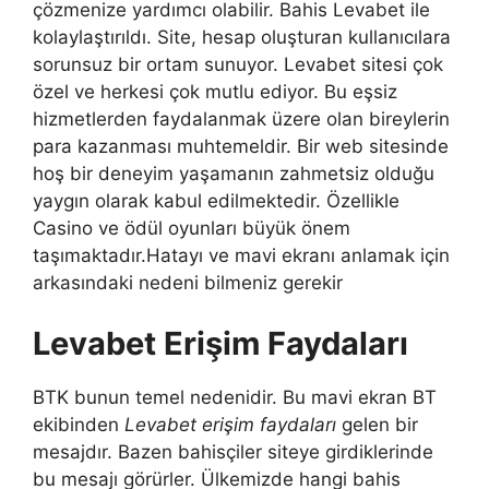
çözmenize yardımcı olabilir. Bahis Levabet ile
kolaylaştırıldı. Site, hesap oluşturan kullanıcılara
sorunsuz bir ortam sunuyor. Levabet sitesi çok
özel ve herkesi çok mutlu ediyor. Bu eşsiz
hizmetlerden faydalanmak üzere olan bireylerin
para kazanması muhtemeldir. Bir web sitesinde
hoş bir deneyim yaşamanın zahmetsiz olduğu
yaygın olarak kabul edilmektedir. Özellikle
Casino ve ödül oyunları büyük önem
taşımaktadır.Hatayı ve mavi ekranı anlamak için
arkasındaki nedeni bilmeniz gerekir
Levabet Erişim Faydaları
BTK bunun temel nedenidir. Bu mavi ekran BT
ekibinden
Levabet erişim faydaları
gelen bir
mesajdır. Bazen bahisçiler siteye girdiklerinde
bu mesajı görürler. Ülkemizde hangi bahis