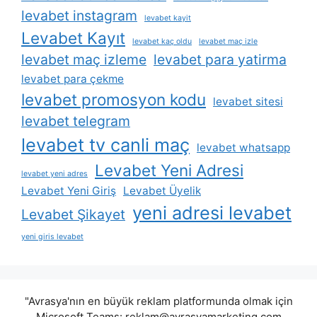
levabet instagram
levabet kayit
Levabet Kayıt
levabet kaç oldu
levabet maç izle
levabet maç izleme
levabet para yatirma
levabet para çekme
levabet promosyon kodu
levabet sitesi
levabet telegram
levabet tv canli maç
levabet whatsapp
Levabet Yeni Adresi
levabet yeni adres
Levabet Yeni Giriş
Levabet Üyelik
yeni adresi levabet
Levabet Şikayet
yeni giris levabet
"Avrasya'nın en büyük reklam platformunda olmak için
Microsoft Teams:
reklam@avrasyamarketing.com