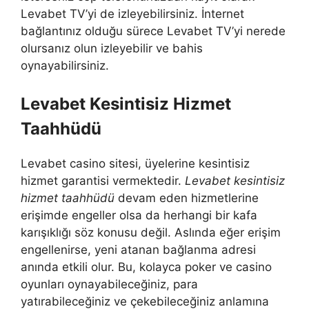
Levabet TV’yi de izleyebilirsiniz. İnternet
bağlantınız olduğu sürece Levabet TV’yi nerede
olursanız olun izleyebilir ve bahis
oynayabilirsiniz.
Levabet Kesintisiz Hizmet
Taahhüdü
Levabet casino sitesi, üyelerine kesintisiz
hizmet garantisi vermektedir.
Levabet kesintisiz
hizmet taahhüdü
devam eden hizmetlerine
erişimde engeller olsa da herhangi bir kafa
karışıklığı söz konusu değil. Aslında eğer erişim
engellenirse, yeni atanan bağlanma adresi
anında etkili olur. Bu, kolayca poker ve casino
oyunları oynayabileceğiniz, para
yatırabileceğiniz ve çekebileceğiniz anlamına