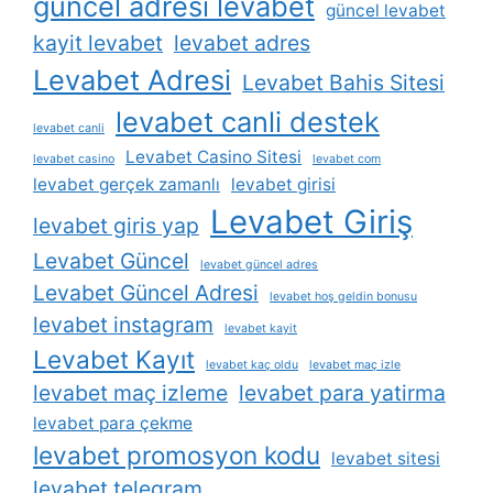
güncel adresi levabet
güncel levabet
kayit levabet
levabet adres
Levabet Adresi
Levabet Bahis Sitesi
levabet canli destek
levabet canli
Levabet Casino Sitesi
levabet casino
levabet com
levabet gerçek zamanlı
levabet girisi
Levabet Giriş
levabet giris yap
Levabet Güncel
levabet güncel adres
Levabet Güncel Adresi
levabet hoş geldin bonusu
levabet instagram
levabet kayit
Levabet Kayıt
levabet kaç oldu
levabet maç izle
levabet maç izleme
levabet para yatirma
levabet para çekme
levabet promosyon kodu
levabet sitesi
levabet telegram