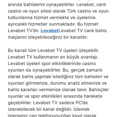
anında bahislerini oynayabilirler. Levabet, canlı
casino ve oyun sitesi olarak Türk casino ve oyun
tutkunlarına hizmet vermekte ve üyelerine
ayrıcalıklı hizmetler sunmaktadır. Bu hizmet
Levabet TV’dir.
Levabet
Levabet TV canlı bahis
maçlarını izleyebileceğiniz bir kanaldır.
Bu kanalı tüm Levabet TV üyeleri izleyebilir.
Levabet TV kullanmanın en büyük avantajı.
Levabet üyeleri spor etkinliklerinde casino
oyunları da oynayabilirler. Bu, gerçek zamanlı
olarak bahis yapmak istediğiniz tüm bahisleri ve
oyunları görmenize, durumu analiz etmenize ve
bahis kararları vermenize olanak tanır. Bahisçiler
oyunlar ve spor etkinlikleri sırasında harekete
geçebilirler. Levabet TV sadece PC’de
izlenebilecek bir kanal değildir. İzlemek
isterseniz cep telefonunuzdan kayıt olarak