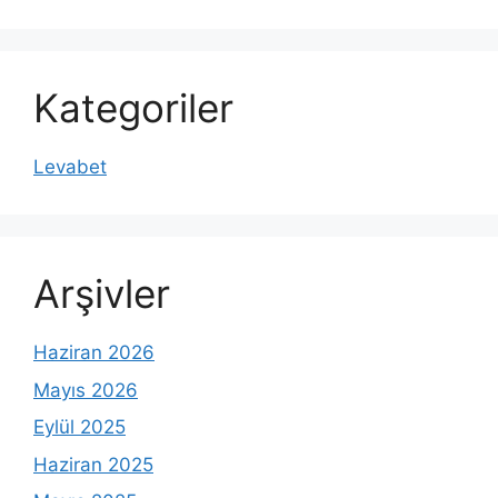
Kategoriler
Levabet
Arşivler
Haziran 2026
Mayıs 2026
Eylül 2025
Haziran 2025