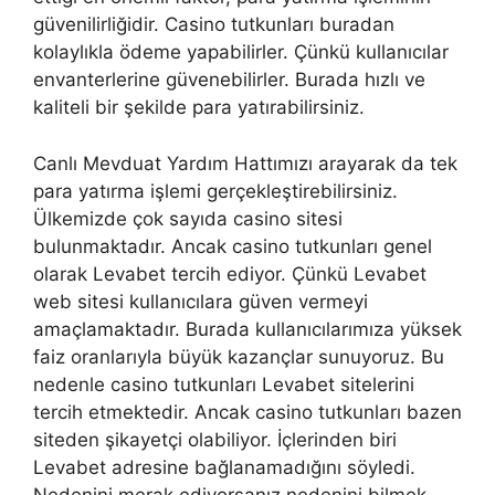
güvenilirliğidir. Casino tutkunları buradan
kolaylıkla ödeme yapabilirler. Çünkü kullanıcılar
envanterlerine güvenebilirler. Burada hızlı ve
kaliteli bir şekilde para yatırabilirsiniz.
Canlı Mevduat Yardım Hattımızı arayarak da tek
para yatırma işlemi gerçekleştirebilirsiniz.
Ülkemizde çok sayıda casino sitesi
bulunmaktadır. Ancak casino tutkunları genel
olarak Levabet tercih ediyor. Çünkü Levabet
web sitesi kullanıcılara güven vermeyi
amaçlamaktadır. Burada kullanıcılarımıza yüksek
faiz oranlarıyla büyük kazançlar sunuyoruz. Bu
nedenle casino tutkunları Levabet sitelerini
tercih etmektedir. Ancak casino tutkunları bazen
siteden şikayetçi olabiliyor. İçlerinden biri
Levabet adresine bağlanamadığını söyledi.
Nedenini merak ediyorsanız nedenini bilmek