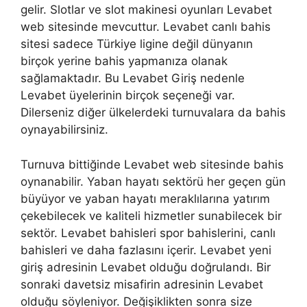
gelir. Slotlar ve slot makinesi oyunları Levabet
web sitesinde mevcuttur. Levabet canlı bahis
sitesi sadece Türkiye ligine değil dünyanın
birçok yerine bahis yapmanıza olanak
sağlamaktadır. Bu Levabet Giriş nedenle
Levabet üyelerinin birçok seçeneği var.
Dilerseniz diğer ülkelerdeki turnuvalara da bahis
oynayabilirsiniz.
Turnuva bittiğinde Levabet web sitesinde bahis
oynanabilir. Yaban hayatı sektörü her geçen gün
büyüyor ve yaban hayatı meraklılarına yatırım
çekebilecek ve kaliteli hizmetler sunabilecek bir
sektör. Levabet bahisleri spor bahislerini, canlı
bahisleri ve daha fazlasını içerir. Levabet yeni
giriş adresinin Levabet olduğu doğrulandı. Bir
sonraki davetsiz misafirin adresinin Levabet
olduğu söyleniyor. Değişiklikten sonra size