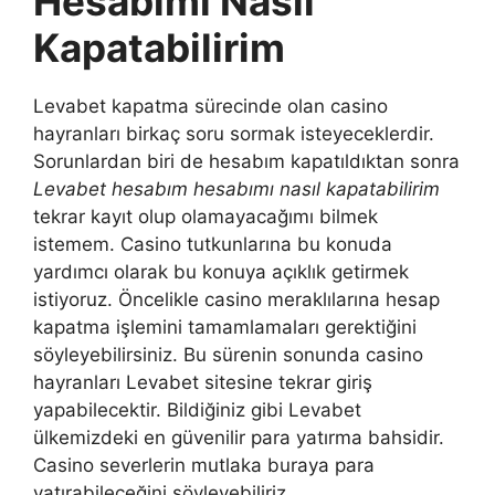
Hesabımı Nasıl
Kapatabilirim
Levabet kapatma sürecinde olan casino
hayranları birkaç soru sormak isteyeceklerdir.
Sorunlardan biri de hesabım kapatıldıktan sonra
Levabet hesabım hesabımı nasıl kapatabilirim
tekrar kayıt olup olamayacağımı bilmek
istemem. Casino tutkunlarına bu konuda
yardımcı olarak bu konuya açıklık getirmek
istiyoruz. Öncelikle casino meraklılarına hesap
kapatma işlemini tamamlamaları gerektiğini
söyleyebilirsiniz. Bu sürenin sonunda casino
hayranları Levabet sitesine tekrar giriş
yapabilecektir. Bildiğiniz gibi Levabet
ülkemizdeki en güvenilir para yatırma bahsidir.
Casino severlerin mutlaka buraya para
yatırabileceğini söyleyebiliriz.