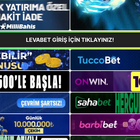
LEVABET GİRİŞ İÇİN TIKLAYINIZ!