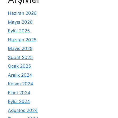
Haziran 2026
Mayıs 2026
Eylül 2025
Haziran 2025
Mayıs 2025
Şubat 2025
Ocak 2025
Aralık 2024
Kasım 2024
Ekim 2024
Eylül 2024
Ağustos 2024