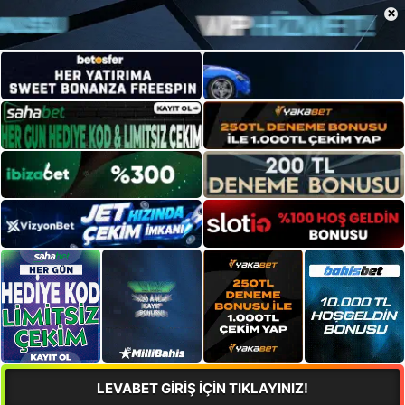
×
LEVABET GİRİŞ İÇİN TIKLAYINIZ!