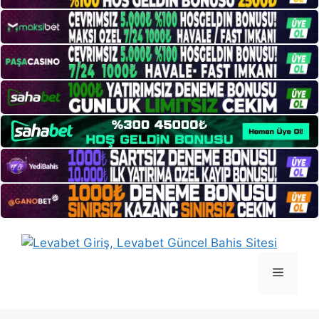
İçeriğe
atla
Menü