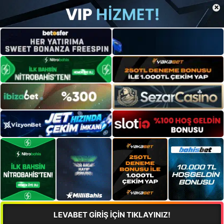
×
LEVABET GİRİŞ İÇİN TIKLAYINIZ!