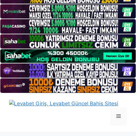
İçeriğe
atla
Menü