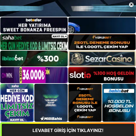
×
LEVABET GİRİŞ İÇİN TIKLAYINIZ!