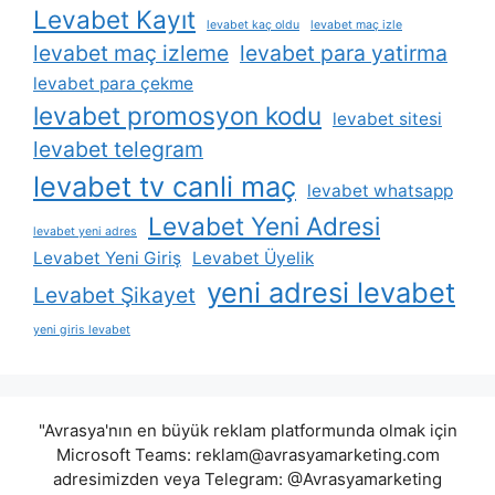
Levabet Kayıt
levabet kaç oldu
levabet maç izle
levabet maç izleme
levabet para yatirma
levabet para çekme
levabet promosyon kodu
levabet sitesi
levabet telegram
levabet tv canli maç
levabet whatsapp
Levabet Yeni Adresi
levabet yeni adres
Levabet Yeni Giriş
Levabet Üyelik
yeni adresi levabet
Levabet Şikayet
yeni giris levabet
"Avrasya'nın en büyük reklam platformunda olmak için
Microsoft Teams:
reklam@avrasyamarketing.com
adresimizden veya Telegram: @Avrasyamarketing