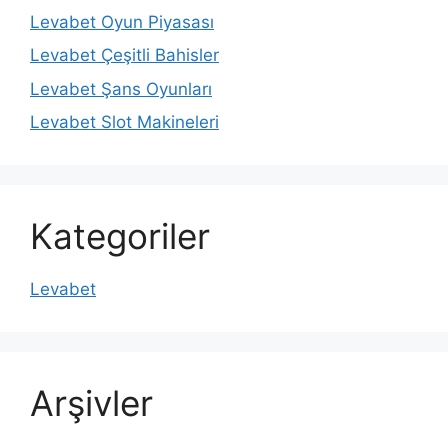
Levabet Oyun Piyasası
Levabet Çeşitli Bahisler
Levabet Şans Oyunları
Levabet Slot Makineleri
Kategoriler
Levabet
Arşivler