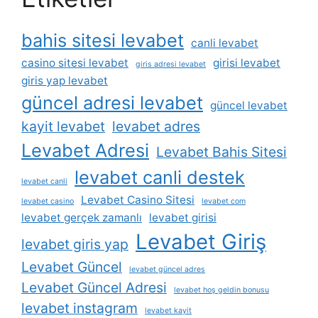
bahis sitesi levabet
canli levabet
casino sitesi levabet
girisi levabet
giris adresi levabet
giris yap levabet
güncel adresi levabet
güncel levabet
kayit levabet
levabet adres
Levabet Adresi
Levabet Bahis Sitesi
levabet canli destek
levabet canli
Levabet Casino Sitesi
levabet casino
levabet com
levabet gerçek zamanlı
levabet girisi
Levabet Giriş
levabet giris yap
Levabet Güncel
levabet güncel adres
Levabet Güncel Adresi
levabet hoş geldin bonusu
levabet instagram
levabet kayit