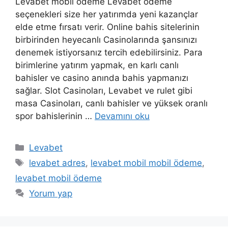
Levabet mobil ödeme Levabet ödeme
seçenekleri size her yatırımda yeni kazançlar
elde etme fırsatı verir. Online bahis sitelerinin
birbirinden heyecanlı Casinolarında şansınızı
denemek istiyorsanız tercih edebilirsiniz. Para
birimlerine yatırım yapmak, en karlı canlı
bahisler ve casino anında bahis yapmanızı
sağlar. Slot Casinoları, Levabet ve rulet gibi
masa Casinoları, canlı bahisler ve yüksek oranlı
spor bahislerinin …
Devamını oku
Kategoriler
Levabet
Etiketler
levabet adres
,
levabet mobil mobil ödeme
,
levabet mobil ödeme
Yorum yap