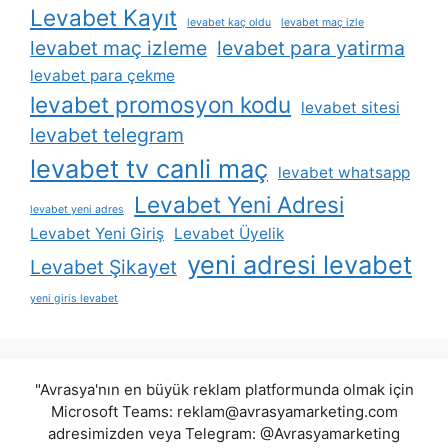
Levabet Kayıt
levabet kaç oldu
levabet maç izle
levabet maç izleme
levabet para yatirma
levabet para çekme
levabet promosyon kodu
levabet sitesi
levabet telegram
levabet tv canli maç
levabet whatsapp
Levabet Yeni Adresi
levabet yeni adres
Levabet Yeni Giriş
Levabet Üyelik
yeni adresi levabet
Levabet Şikayet
yeni giris levabet
"Avrasya'nın en büyük reklam platformunda olmak için
Microsoft Teams:
reklam@avrasyamarketing.com
adresimizden veya Telegram: @Avrasyamarketing