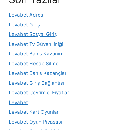
Levabet Adresi
Levabet Giriş
Levabet Sosyal Giriş
Levabet Tv Güvenilirliği
Levabet Bahis Kazanımı
Levabet Hesap Silme
Levabet Bahis Kazançları
Levabet Giriş Bağlantısı
Levabet Çevrimiçi Fiyatlar
Levabet
Levabet Kart Oyunları
Levabet Oyun Piyasası