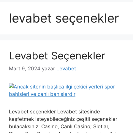
levabet seçenekler
Levabet Seçenekler
Mart 9, 2024
yazar
Levabet
Levabet seçenekler Levabet sitesinde
keşfetmek isteyebileceğiniz çeşitli seçenekler
bulacaksınız: Casino, Canlı Casino; Slotlar,