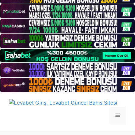
İçeriğe
atla
Menü