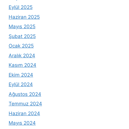
Eylül 2025
Haziran 2025
Mayıs 2025
Şubat 2025
Ocak 2025
Aralık 2024
Kasım 2024
Ekim 2024
Eylül 2024
Ağustos 2024
Temmuz 2024
Haziran 2024
Mayıs 2024