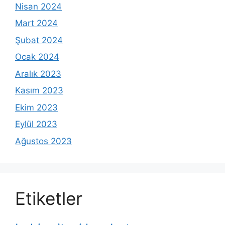
Nisan 2024
Mart 2024
Şubat 2024
Ocak 2024
Aralık 2023
Kasım 2023
Ekim 2023
Eylül 2023
Ağustos 2023
Etiketler