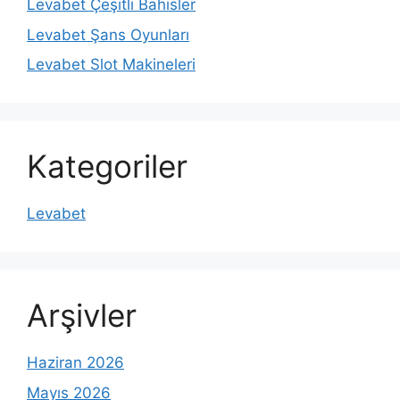
Levabet Çeşitli Bahisler
Levabet Şans Oyunları
Levabet Slot Makineleri
Kategoriler
Levabet
Arşivler
Haziran 2026
Mayıs 2026