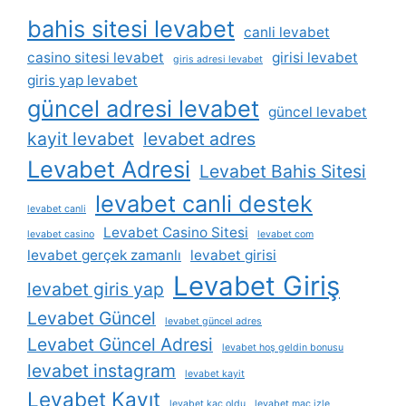
bahis sitesi levabet
canli levabet
casino sitesi levabet
girisi levabet
giris adresi levabet
giris yap levabet
güncel adresi levabet
güncel levabet
kayit levabet
levabet adres
Levabet Adresi
Levabet Bahis Sitesi
levabet canli destek
levabet canli
Levabet Casino Sitesi
levabet casino
levabet com
levabet gerçek zamanlı
levabet girisi
Levabet Giriş
levabet giris yap
Levabet Güncel
levabet güncel adres
Levabet Güncel Adresi
levabet hoş geldin bonusu
levabet instagram
levabet kayit
Levabet Kayıt
levabet kaç oldu
levabet maç izle