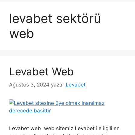
levabet sektörü
web
Levabet Web
Ağustos 3, 2024
yazar
Levabet
Levabet web web sitemiz Levabet ile ilgili en