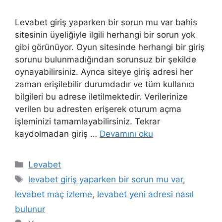
Levabet giriş yaparken bir sorun mu var bahis
sitesinin üyeliğiyle ilgili herhangi bir sorun yok
gibi görünüyor. Oyun sitesinde herhangi bir giriş
sorunu bulunmadığından sorunsuz bir şekilde
oynayabilirsiniz. Ayrıca siteye giriş adresi her
zaman erişilebilir durumdadır ve tüm kullanıcı
bilgileri bu adrese iletilmektedir. Verilerinize
verilen bu adresten erişerek oturum açma
işleminizi tamamlayabilirsiniz. Tekrar
kaydolmadan giriş …
Devamını oku
Kategoriler
Levabet
Etiketler
levabet giriş yaparken bir sorun mu var
,
levabet maç izleme
,
levabet yeni adresi nasıl
bulunur